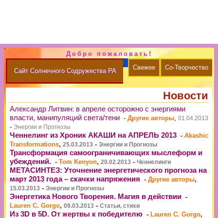
Добро пожаловать!
Свежее
Со-Творчество
Сайт Солнечного Содружества РА
Новости
Александр Литвин: в апреле осторожно с энергиями
власти, манипуляций света/тени
-
Другие авторы
,
01.04.2013
-
Энергии и Прогнозы
Ченнелинг из Хроник АКАШИ на АПРЕЛЬ 2013
-
Akashic
Transformations
,
-
25.03.2013
Энергии и Прогнозы
Трансформация самоограничивающих мыслеформ и
убеждений.
-
Tom Kenyon
,
-
20.02.2013
Ченнелинги
МЕТАСИНТЕЗ: Уточнение энергетического прогноза на
март 2013 года – скачки напряжения
-
Другие авторы
,
-
15.03.2013
Энергии и Прогнозы
Энергетика Нового Творения. Магия в действии
-
Lauren C. Gorgo
,
-
09.03.2013
Статьи, стихи
Из 3D в 5D. От жертвы к победителю
-
Lauren C. Gorgo
,