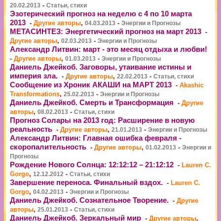
-
20.02.2013
Статьи, стихи
Эзотерический прогноз на неделю с 4 по 10 марта
2013
-
Другие авторы
,
-
04.03.2013
Энергии и Прогнозы
МЕТАСИНТЕЗ: Энергетический прогноз на март 2013
-
Другие авторы
,
-
02.03.2013
Энергии и Прогнозы
Александр Литвин: март - это месяц отдыха и любви!
-
Другие авторы
,
-
01.03.2013
Энергии и Прогнозы
Даниель Джейкоб. Заговоры, утаивание истины и
империя зла.
-
Другие авторы
,
-
22.02.2013
Статьи, стихи
Сообщение из Хроник АКАШИ на МАРТ 2013
-
Akashic
Transformations
,
-
25.02.2013
Энергии и Прогнозы
Даниель Джейкоб. Смерть и Трансформация
-
Другие
авторы
,
-
08.02.2013
Статьи, стихи
Прогноз Cолары на 2013 год: Расширение в новую
реальность
-
Другие авторы
,
-
21.01.2013
Энергии и Прогнозы
Александр Литвин: Главная ошибка февраля -
скоропалительность
-
Другие авторы
,
-
01.02.2013
Энергии и
Прогнозы
Рождение Нового Солнца: 12:12:12 – 21:12:12
-
Lauren C.
Gorgo
,
-
12.12.2012
Статьи, стихи
Завершение переноса. Финальный вздох.
-
Lauren C.
Gorgo
,
-
04.02.2013
Энергии и Прогнозы
Даниель Джейкоб. Сознательное Творение.
-
Другие
авторы
,
-
25.01.2013
Статьи, стихи
Даниель Джейкоб. Зеркальный мир
-
Другие авторы
,