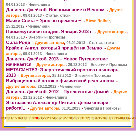
-
04.01.2013
Ченнелинги
Даниель Джейкоб. Воспоминание о Вечном
-
Другие
авторы
,
-
08.01.2013
Статьи, стихи
Маяки Света ~ Урок во времени ~
-
Steve Rother
,
-
15.11.2012
Ченнелинги
Промежуточная стадия. Январь 2013 г.
-
Другие авторы
,
-
04.01.2013
Энергии и Прогнозы
Сила Рода
-
Другие авторы
,
-
06.01.2013
Статьи, стихи
Крайон: Ангел, который пришёл на Землю
-
Другие
авторы
,
-
05.01.2013
Ченнелинги
Даниель Джейкоб. 2013 – Новое Путешествие
начинается
-
Другие авторы
,
-
29.12.2012
Энергии и Прогнозы
МЕТАСИНТЕЗ: Энергетический прогноз на январь
2013
-
Другие авторы
,
-
25.12.2012
Энергии и Прогнозы
Вибрационный поток в физической реальности
-
Другие авторы
,
-
26.12.2012
Ченнелинги
Даниель Джейкоб. 2012 – Путешествие Домой
-
Другие
авторы
,
-
22.12.2012
Ченнелинги
Экстрасенс Александр Литвин: Девиз января -
работа!..
-
Другие авторы
,
-
01.01.2013
Энергии и Прогнозы
12
13
14
15
16
17
18
19
20
21
22
23
24
25
26
27
28
29
30
31
32
33
34
35
36
37
38
39
40
41
42
43
|
|
|
|
|
|
|
|
|
|
|
|
|
|
|
|
|
|
|
|
|
|
|
|
|
|
|
|
|
|
|
|