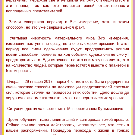
неравными, Иерархия света не могла напрямую вмешиваться в
эти планы, так как это является зоной ответственности
воплощенных представителей.
Земля совершила переход в 5-е измерение, хоть и таким
способом, но это уже свершившейся факт.
Учитывая инертность материального мира 3-го измерения,
изменения наступят не сразу, но в очень скором времени. В этот
период все силы сдерживания будут предпринимать усилия
всеми способами повлиять на ход событий, однако они не смогут
предотвратить его. Единственное, на что они могут повлиять, это
на количество людей, которые переместятся вместе с планетой в
5-ю мерность.
Вчера — 29 января 2017г. через 4-ю плотность были предприняты
очень жесткие способы по деактивации представителей светлых
сил, которые стояли на передовой этих событий. Дело дошло до
хирургических вмешательств в мозг на энергетических уровнях.
Ситуация достигла своего пика. Мы переживаем Кульминацию.
Время обучения, накопления знаний и «интереса» темой прошло.
Сейчас пришло время действовать, используя все, что есть в
вашем распоряжении. Процедура перехода к жизни в тонких