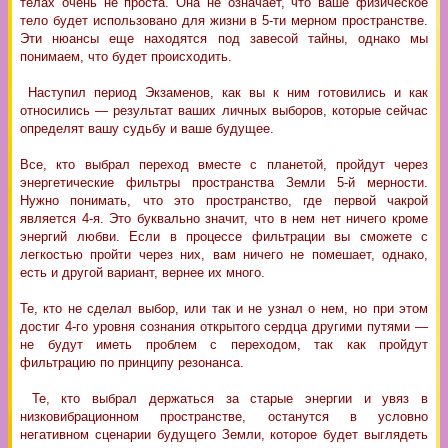
телах очень не проста. Она не означает, что ваше физическое
тело будет использовано для жизни в 5-ти мерном пространстве.
Эти нюансы еще находятся под завесой тайны, однако мы
понимаем, что будет происходить.
Наступил период Экзаменов, как вы к ним готовились и как
относились — результат ваших личных выборов, которые сейчас
определят вашу судьбу и ваше будущее.
Все, кто выбрал переход вместе с планетой, пройдут через
энергетические фильтры пространства Земли 5-й мерности.
Нужно понимать, что это пространство, где первой чакрой
является 4-я. Это буквально значит, что в нем нет ничего кроме
энергий любви. Если в процессе фильтрации вы сможете с
легкостью пройти через них, вам ничего не помешает, однако,
есть и другой вариант, вернее их много.
Те, кто не сделал выбор, или так и не узнал о нем, но при этом
достиг 4-го уровня сознания открытого сердца другими путями —
не будут иметь проблем с переходом, так как пройдут
фильтрацию по принципу резонанса.
Те, кто выбрал держаться за старые энергии и увяз в
низковибрационном пространстве, останутся в условно
негативном сценарии будущего Земли, которое будет выглядеть