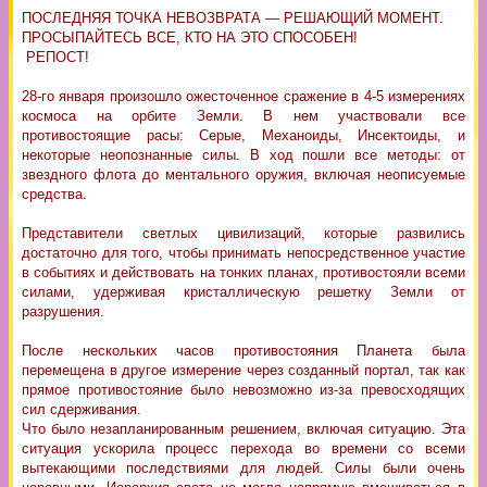
ПОСЛЕДНЯЯ ТОЧКА НЕВОЗВРАТА — РЕШАЮЩИЙ МОМЕНТ.
ПРОСЫПАЙТЕСЬ ВСЕ, КТО НА ЭТО СПОСОБЕН!
РЕПОСТ!
28-го января произошло ожесточенное сражение в 4-5 измерениях
космоса на орбите Земли. В нем участвовали все
противостоящие расы: Серые, Механоиды, Инсектоиды, и
некоторые неопознанные силы. В ход пошли все методы: от
звездного флота до ментального оружия, включая неописуемые
средства.
Представители светлых цивилизаций, которые развились
достаточно для того, чтобы принимать непосредственное участие
в событиях и действовать на тонких планах, противостояли всеми
силами, удерживая кристаллическую решетку Земли от
разрушения.
После нескольких часов противостояния Планета была
перемещена в другое измерение через созданный портал, так как
прямое противостояние было невозможно из-за превосходящих
сил сдерживания.
Что было незапланированным решением, включая ситуацию. Эта
ситуация ускорила процесс перехода во времени со всеми
вытекающими последствиями для людей. Силы были очень