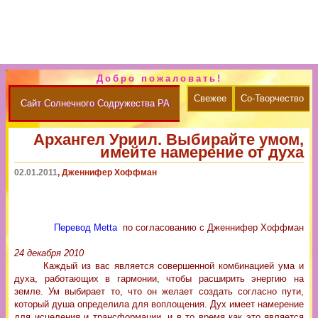
Добро пожаловать!
Свежее
Со-Творчество
Сайт Солнечного Содружества РА
Архангел Уриил. Выбирайте умом,
имейте намерение от духа
02.01.2011
, Дженнифер Хоффман
Перевод Metta
по согласованию с Дженнифер Хоффман
24 декабря 2010
Каждый из вас является совершенной комбинацией ума и
духа, работающих в гармонии, чтобы расширить энергию на
земле. Ум выбирает то, что он желает создать согласно пути,
который душа определила для воплощения. Дух имеет намерение
для исцеления и трансформации, и в то время как это является